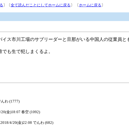
る
〕〔
全て読んだことにしてホームに戻る
〕 〔
ホームに戻る
〕
バイス市川工場のサブリーダーと旦那がいる中国人の従業員と
誰でも生で犯しまくるよ。
でんわ (1777)
4/20(金)18:07 春空 (1092)
2018/4/20(金)22:08 でんわ (682)