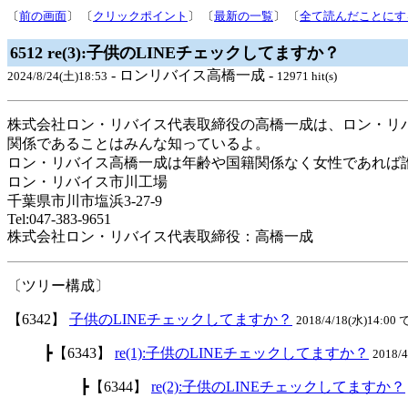
〔
前の画面
〕 〔
クリックポイント
〕 〔
最新の一覧
〕 〔
全て読んだことにす
6512 re(3):子供のLINEチェックしてますか？
- ロンリバイス高橋一成 -
2024/8/24(土)18:53
12971 hit(s)
株式会社ロン・リバイス代表取締役の高橋一成は、ロン・リ
関係であることはみんな知っているよ。
ロン・リバイス高橋一成は年齢や国籍関係なく女性であれば
ロン・リバイス市川工場
千葉県市川市塩浜3‐27-9
Tel:047-383-9651
株式会社ロン・リバイス代表取締役：高橋一成
〔ツリー構成〕
【6342】
子供のLINEチェックしてますか？
2018/4/18(水)14:00 
┣【6343】
re(1):子供のLINEチェックしてますか？
2018/
┣【6344】
re(2):子供のLINEチェックしてますか？