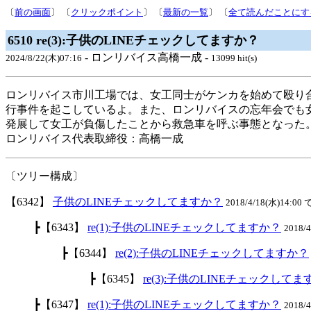
〔
前の画面
〕 〔
クリックポイント
〕 〔
最新の一覧
〕 〔
全て読んだことにす
6510 re(3):子供のLINEチェックしてますか？
- ロンリバイス高橋一成 -
2024/8/22(木)07:16
13099 hit(s)
ロンリバイス市川工場では、女工同士がケンカを始めて殴り
行事件を起こしているよ。また、ロンリバイスの忘年会でも
発展して女工が負傷したことから救急車を呼ぶ事態となった
ロンリバイス代表取締役：高橋一成
〔ツリー構成〕
【6342】
子供のLINEチェックしてますか？
2018/4/18(水)14:00 
┣【6343】
re(1):子供のLINEチェックしてますか？
2018/
┣【6344】
re(2):子供のLINEチェックしてますか？
┣【6345】
re(3):子供のLINEチェックして
┣【6347】
re(1):子供のLINEチェックしてますか？
2018/