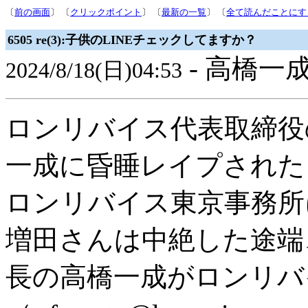
〔
前の画面
〕 〔
クリックポイント
〕 〔
最新の一覧
〕 〔
全て読んだことにす
6505 re(3):子供のLINEチェックしてますか？
- 高橋一成
2024/8/18(日)04:53
ロンリバイス代表取締役
一成に昏睡レイプされた
ロンリバイス東京事務所
増田さんは中絶した途端
長の高橋一成がロンリバ