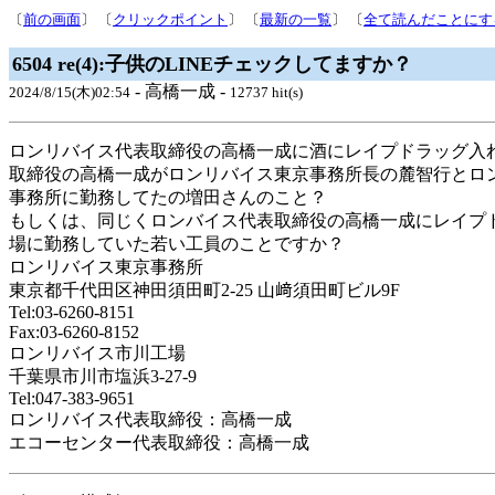
〔
前の画面
〕 〔
クリックポイント
〕 〔
最新の一覧
〕 〔
全て読んだことにす
6504 re(4):子供のLINEチェックしてますか？
- 高橋一成 -
2024/8/15(木)02:54
12737 hit(s)
ロンリバイス代表取締役の高橋一成に酒にレイプドラッグ入
取締役の高橋一成がロンリバイス東京事務所長の麓智行とロ
事務所に勤務してたの増田さんのこと？
もしくは、同じくロンバイス代表取締役の高橋一成にレイプ
場に勤務していた若い工員のことですか？
ロンリバイス東京事務所
東京都千代田区神田須田町2-25 山﨑須田町ビル9F
Tel:03-6260-8151
Fax:03-6260-8152
ロンリバイス市川工場
千葉県市川市塩浜3‐27-9
Tel:047-383-9651
ロンリバイス代表取締役：高橋一成
エコーセンター代表取締役：高橋一成