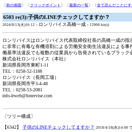
〔
前の画面
〕 〔
クリックポイント
〕 〔
最新の一覧
〕 〔
全て読んだことにす
6503 re(3):子供のLINEチェックしてますか？
- ロンリバイス高橋一成 -
2024/8/13(火)16:12
12906 hit(s)
ロンリバイスはロンリバイス代表取締役社長の高橋一成の指
に非常に有毒な有機溶剤による労働安全衛生法違反による事
働基準法違反でも複数の従業員から告発されているブラック
株式会社ロンリバイス（本社）
新潟県長岡市東町1-11
TEL：0258-52-1188
ロンリバイス（長岡工場）
新潟県長岡市平3-4-48
TEL：0258-53-2081
info-lrweb@lonrevise.com
〔ツリー構成〕
【6342】
子供のLINEチェックしてますか？
2018/4/18(水)14:00 