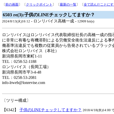
〔
前の画面
〕 〔
クリックポイント
〕 〔
最新の一覧
〕 〔
全て読んだことにす
6503 re(3):子供のLINEチェックしてますか？
- ロンリバイス高橋一成 -
2024/8/13(火)16:12
12909 hit(s)
ロンリバイスはロンリバイス代表取締役社長の高橋一成の指
に非常に有毒な有機溶剤による労働安全衛生法違反による事
働基準法違反でも複数の従業員から告発されているブラック
株式会社ロンリバイス（本社）
新潟県長岡市東町1-11
TEL：0258-52-1188
ロンリバイス（長岡工場）
新潟県長岡市平3-4-48
TEL：0258-53-2081
info-lrweb@lonrevise.com
〔ツリー構成〕
【6342】
子供のLINEチェックしてますか？
2018/4/18(水)14:00 