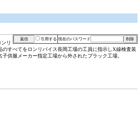
引用する
現在のパスワード
ロンリ
品のすべてをロンリバイス長岡工場の工員に指示しX線検査装
名子供服メーカー指定工場から外されたブラック工場。