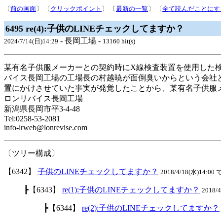
〔
前の画面
〕 〔
クリックポイント
〕 〔
最新の一覧
〕 〔
全て読んだことにす
6495 re(4):子供のLINEチェックしてますか？
- 長岡工場 -
2024/7/14(日)14:29
13160 hit(s)
某有名子供服メーカーとの契約時にX線検査装置を使用した
バイス長岡工場の工場長の村越暁が面倒臭いからという会社
置にかけさせていた事実が発覚したことから、某有名子供服
ロンリバイス長岡工場
新潟県長岡市平3-4-48
Tel:0258-53-2081
info-lrweb@lonrevise.com
〔ツリー構成〕
【6342】
子供のLINEチェックしてますか？
2018/4/18(水)14:00 
┣【6343】
re(1):子供のLINEチェックしてますか？
2018/
┣【6344】
re(2):子供のLINEチェックしてますか？