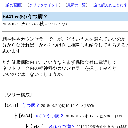
〔
前の画面
〕 〔
クリックポイント
〕 〔
最新の一覧
〕 〔
全て読んだことにす
6441 re(5):うつ病？
- 秋 -
2018/10/30(火)03:24
35817 hit(s)
精神科やカウンセラーですが、どういう人を選んでいいのか
分からなければ、かかりつけ医に相談しも紹介してもらえる
思います。
ただ健康保険内で、というならまず保険会社に電話して
ネットワーク内の精神科やカウンセラーを探してみると
いいのでは、ないでしょうか。
〔ツリー構成〕
【6433】
うつ病？
2018/10/24(水)19:19 うつ (1805)
┣【6434】
re(1):うつ病？
2018/10/25(木)17:02 ピンキー (339)
┣【6435】
re(2):うつ病？
2018/10/26(金)14:19 うつ (588)