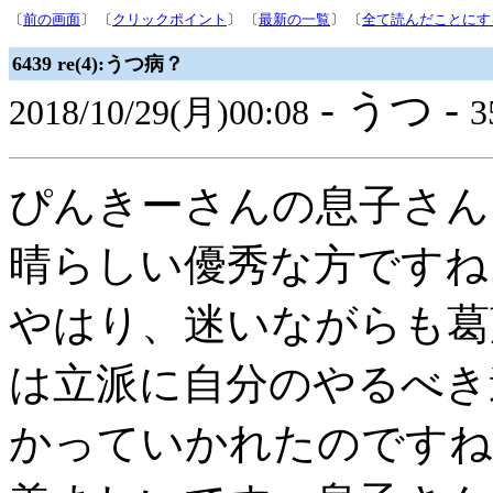
〔
前の画面
〕 〔
クリックポイント
〕 〔
最新の一覧
〕 〔
全て読んだことにす
6439 re(4):うつ病？
- うつ -
2018/10/29(月)00:08
3
ぴんきーさんの息子さん
晴らしい優秀な方ですね
やはり、迷いながらも葛
は立派に自分のやるべき
かっていかれたのですね