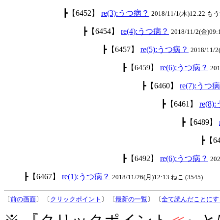
┣【6452】
re(3):うつ病？
2018/11/1(木)12:22 も
┣【6454】
re(4):うつ病？
2018/11/2(金)09:
┣【6457】
re(5):うつ病？
2018/11/
┣【6459】
re(6):うつ病？
201
┣【6460】
re(7):うつ
┣【6461】
re(8
┣【6489】
┣【6
┣【6492】
re(6):うつ病？
20
┣【6467】
re(1):うつ病？
2018/11/26(月)12:13 ねこ (3545)
〔
前の画面
〕 〔
クリックポイント
〕 〔
最新の一覧
〕 〔
全て読んだことにす