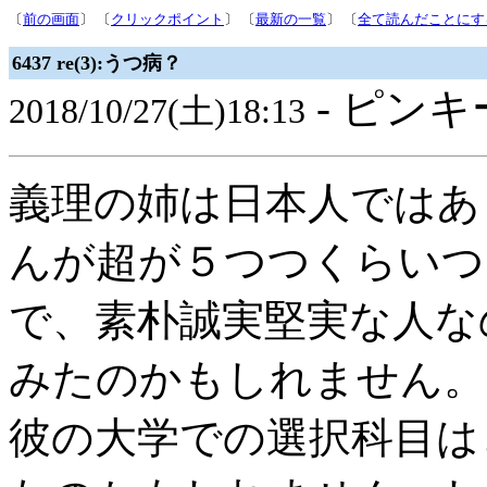
〔
前の画面
〕 〔
クリックポイント
〕 〔
最新の一覧
〕 〔
全て読んだことにす
6437 re(3):うつ病？
- ピンキ
2018/10/27(土)18:13
義理の姉は日本人ではあ
んが超が５つつくらいつ
で、素朴誠実堅実な人な
みたのかもしれません。
彼の大学での選択科目は