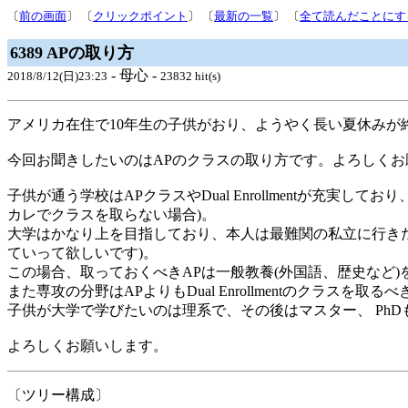
〔
前の画面
〕 〔
クリックポイント
〕 〔
最新の一覧
〕 〔
全て読んだことにす
6389 APの取り方
- 母心 -
2018/8/12(日)23:23
23832 hit(s)
アメリカ在住で10年生の子供がおり、ようやく長い夏休みが
今回お聞きしたいのはAPのクラスの取り方です。よろしくお
子供が通う学校はAPクラスやDual Enrollmentが充実
カレでクラスを取らない場合)。
大学はかなり上を目指しており、本人は最難関の私立に行き
ていって欲しいです)。
この場合、取っておくべきAPは一般教養(外国語、歴史など
また専攻の分野はAPよりもDual Enrollmentのクラスを取
子供が大学で学びたいのは理系で、その後はマスター、 Ph
よろしくお願いします。
〔ツリー構成〕