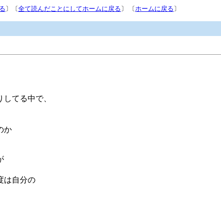
る
〕〔
全て読んだことにしてホームに戻る
〕 〔
ホームに戻る
〕
りしてる中で、
のか
が
。
度は自分の