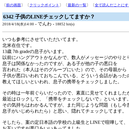
〔
前の画面
〕 〔
クリックポイント
〕 〔
最新の一覧
〕 〔
全て読んだことにす
6342 子供のLINEチェックしてますか？
- でんわ -
2018/4/18(水)14:00
18852 hit(s)
いつも参考にさせていただいてます。
北米在住です。
13歳 7th gradeの息子がいます。
以前にハングアウトかなんかで、数人がメッセージのやりと
息子は関係なかったのですが、ある子が他の子の悪口を
言われた（本人はそのグループにいた）ので、その母親から
子供が悪口いわれておちこんでいる、どういう会話があった
教えてほしいといわれ、息子の携帯をチェックしました。
その時は一年前ぐらいだったので、素直に見せてくれました
最近はロックして、「携帯をチェックしないで」といいます
その気持ちはわかるんですが、また同じような問題（もし今
息子がいじめられたら）と思い、隠れてチェックしてます。
そしたら、案の定日本語の学校の上級生とLINEで喧嘩して、
お互いですが悪口をいいあってました。