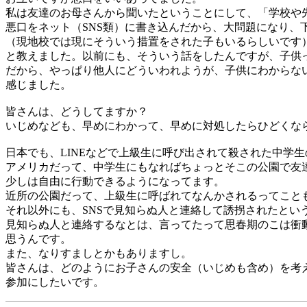
私は友達のお母さんから聞いたということにして、「学校や
悪口をネット（SNS類）に書き込んだから、大問題になり、
（現地校では現にそういう措置をされた子もいるらしいです
と教えました。以前にも、そういう話をしたんですが、子供
だから、やっぱり他人にどういわれようが、子供にわからな
感じました。
皆さんは、どうしてますか？
いじめなども、早めにわかって、早めに対処したらひどくな
日本でも、LINEなどで上級生に呼び出されて殺された中学
アメリカだって、中学生にもなればちょっとそこの公園で友
少しは自由に行動できるようになってます。
近所の公園だって、上級生に呼ばれてなんかされるってこと
それ以外にも、SNSで見知らぬ人と連絡して誘拐されたとい
見知らぬ人と連絡するなとは、言ってたって思春期のこは衝
思うんです。
また、なりすましとかもありますし。
皆さんは、どのようにお子さんの安全（いじめも含め）を考
参加にしたいです。