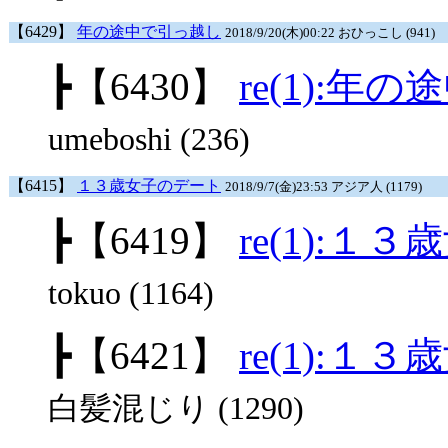
【6429】
年の途中で引っ越し
2018/9/20(木)00:22 おひっこし (941)
┣
【6430】
re(1):年
umeboshi (236)
【6415】
１３歳女子のデート
2018/9/7(金)23:53 アジア人 (1179)
┣
【6419】
re(1):１
tokuo (1164)
┣
【6421】
re(1):１
白髪混じり (1290)