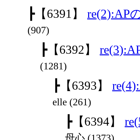
┣
【6391】
re(2):
(907)
┣
【6392】
re(3)
(1281)
┣
【6393】
re(
elle (261)
┣
【6394】
r
母心 (1373)