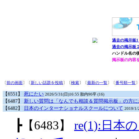
過去の掲示板1
過去の掲示板２
ハンドル名の後
掲示板の内容
〔
前の画面
〕〔
新しい話題を投稿
〕〔
検索
〕〔
最新の一覧
〕〔
番号順一覧
【6551】
死にたい
2026/5/31(日)16:55 胎内90卒 (16)
【6487】
新しい質問は「なんでも相談＆質問掲示板」の方に
【6482】
日本のインターナショナルスクールについて
2019/1
┣
【6483】
re(1):