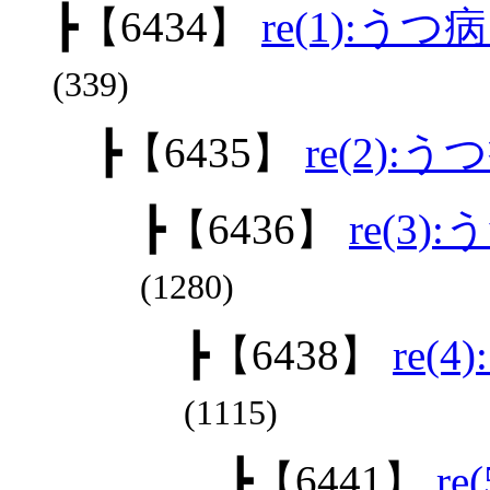
┣
【6434】
re(1):うつ
(339)
┣
【6435】
re(2):
┣
【6436】
re(3)
(1280)
┣
【6438】
re(
(1115)
┣
【6441】
re