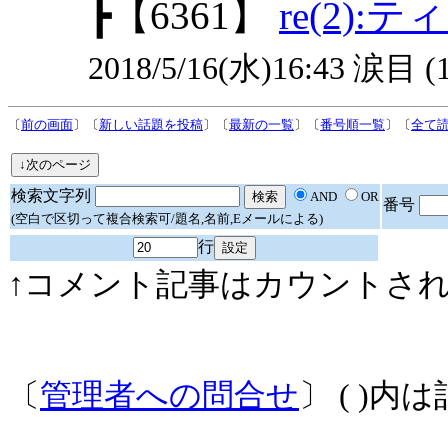
┣
【6361】
re(2)
2018/5/16(水)16:43 涙目 (
〔
前の画面
〕〔
新しい話題を投稿
〕〔
最新の一覧
〕〔
番号順一覧
〕〔
全て
検索文字列
AND
OR
番号
(空白で区切って複合検索可/題名,名前,Eメールによる)
行
↑コメント記事はカウントされ
〔
管理者への問合せ
〕 ( )内