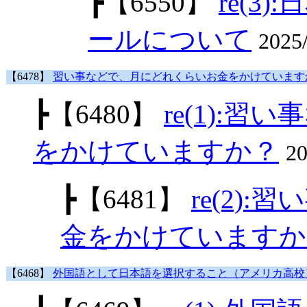
┣
【6550】
re(3
ールについて
2025
【6478】
習い事などで、月にどれくらいお金をかけています
┣
【6480】
re(1):
をかけていますか？
2
┣
【6481】
re(2)
金をかけていますか
【6468】
外国語として日本語を選択すること（アメリカ高校