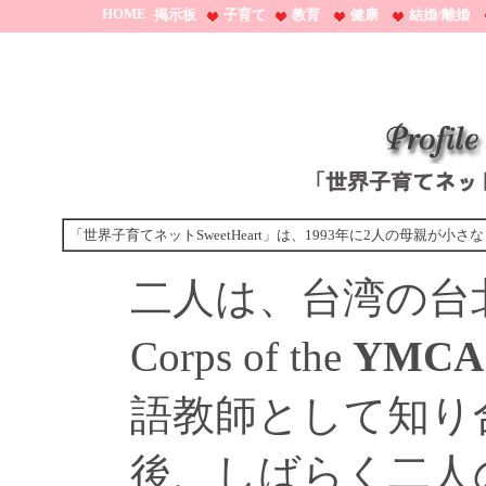
HOME
掲示板
子育て
教育
健康
結婚/離婚
「世界子育てネットSweetHeart」は、1993年に2人の母親
二人は、台湾の台北でOv
Corps of the
YMCA
語教師として知り
後、しばらく二人