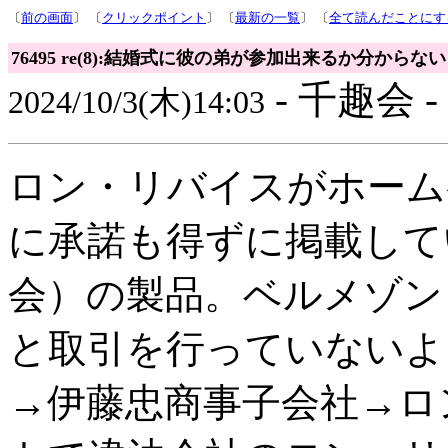
〔
前の画面
〕 〔
クリックポイント
〕 〔
最新の一覧
〕 〔
全て読んだことにす
76495 re(8):結婚式に彼の弟が参加出来るか分からない
- 千趣会 -
2024/10/3(木)14:03
ロン・リバイスがホーム
に承諾も得ずに掲載して
会）の製品。ベルメゾン
と取引を行っていないよ
→伊藤忠商事子会社→ロ