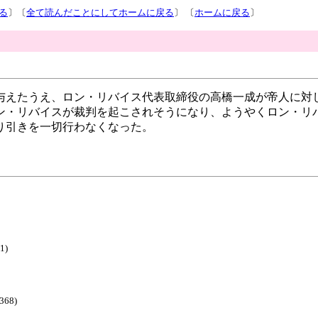
る
〕〔
全て読んだことにしてホームに戻る
〕 〔
ホームに戻る
〕
与えたうえ、ロン・リバイス代表取締役の高橋一成が帝人に対
ン・リバイスが裁判を起こされそうになり、ようやくロン・リ
り引きを一切行わなくなった。
1)
368)