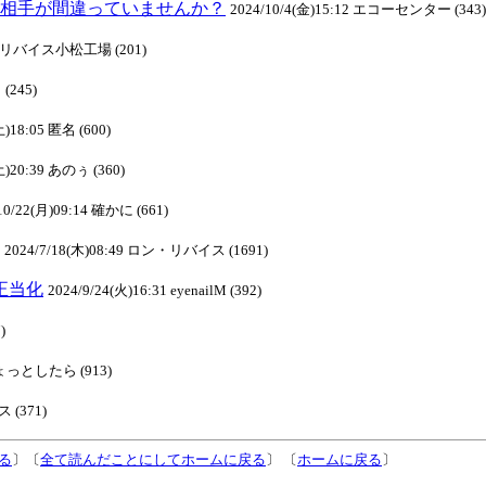
を言う相手が間違っていませんか？
2024/10/4(金)15:12 エコーセンター (343)
 ロンリバイス小松工場 (201)
 (245)
土)18:05 匿名 (600)
土)20:39 あのぅ (360)
10/22(月)09:14 確かに (661)
2024/7/18(木)08:49 ロン・リバイス (1691)
己正当化
2024/9/24(火)16:31 eyenailM (392)
)
 ひょっとしたら (913)
 (371)
る
〕〔
全て読んだことにしてホームに戻る
〕 〔
ホームに戻る
〕