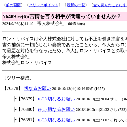
〔
前の画面
〕 〔
クリックポイント
〕 〔
最新の一覧
〕 〔
全て読んだことにす
76489 re(6):苦情を言う相手が間違っていませんか？
- 帝人株式会社 -
2024/9/26(木)14:49
6645 hit(s)
ロン・リバイスは帝人株式会社に対しても不正を働き損害を
害の補償に一切応じない姿勢であったことから、帝人からロ
て最悪な対応を行なったため、帝人はロン・リバイスとの取
帝人株式会社
株式会社ロン・リバイス
〔ツリー構成〕
【76378】
切なるお願い
2018/10/13(土)10:46 匿名 (1657)
┣【76379】
re(1):切なるお願い
2018/10/13(土)20:04 サミー (36
┣【76380】
re(1):切なるお願い
2018/10/13(土)21:32 さち (722)
┣【76381】
re(1):切なるお願い
2018/10/13(土)23:07 それって (