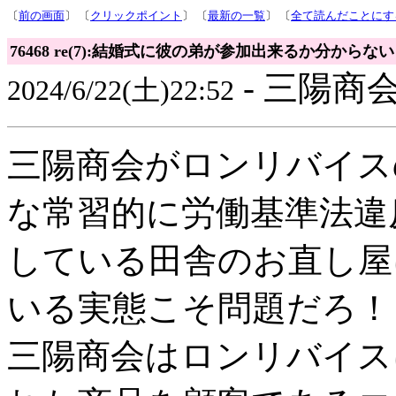
〔
前の画面
〕 〔
クリックポイント
〕 〔
最新の一覧
〕 〔
全て読んだことにす
76468 re(7):結婚式に彼の弟が参加出来るか分からない
- 三陽商会
2024/6/22(土)22:52
三陽商会がロンリバイス
な常習的に労働基準法違
している田舎のお直し屋
いる実態こそ問題だろ！
三陽商会はロンリバイス