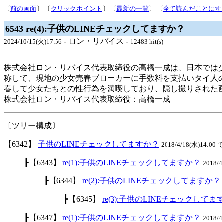
〔
前の画面
〕 〔
クリックポイント
〕 〔
最新の一覧
〕 〔
全て読んだことにす
6543 re(4):子供のLINEチェックしてますか？
- ロン・リバイス -
2024/10/15(火)17:56
12483 hit(s)
株式会社ロン・リバイス代表取締役の高橋一成は、日本では
称して、現地の少女売春ブローカーに手数料を支払いタイ人
春して少女たちとの性行為を満喫しており、隠し撮りされた
株式会社ロン・リバイス代表取締役：高橋一成
〔ツリー構成〕
【6342】
子供のLINEチェックしてますか？
2018/4/18(水)14:00 
┣【6343】
re(1):子供のLINEチェックしてますか？
2018/
┣【6344】
re(2):子供のLINEチェックしてますか？
┣【6345】
re(3):子供のLINEチェックして
┣【6347】
re(1):子供のLINEチェックしてますか？
2018/