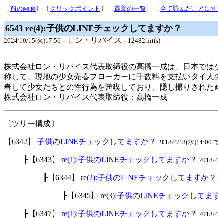
〔
前の画面
〕 〔
クリックポイント
〕 〔
最新の一覧
〕 〔
全て読んだことにす
6543 re(4):子供のLINEチェックしてますか？
- ロン・リバイス -
2024/10/15(火)17:56
12482 hit(s)
株式会社ロン・リバイス代表取締役の高橋一成は、日本では
称して、現地の少女売春ブローカーに手数料を支払いタイ人
春して少女たちとの性行為を満喫しており、隠し撮りされた
株式会社ロン・リバイス代表取締役：高橋一成
〔ツリー構成〕
【6342】
子供のLINEチェックしてますか？
2018/4/18(水)14:00 
┣【6343】
re(1):子供のLINEチェックしてますか？
2018/
┣【6344】
re(2):子供のLINEチェックしてますか？
┣【6345】
re(3):子供のLINEチェックして
┣【6347】
re(1):子供のLINEチェックしてますか？
2018/