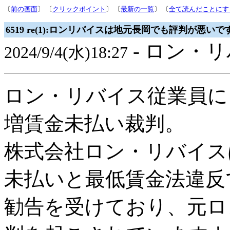
〔
前の画面
〕 〔
クリックポイント
〕 〔
最新の一覧
〕 〔
全て読んだことにす
6519 re(1):ロンリバイスは地元長岡でも評判が悪いで
- ロン・リ
2024/9/4(水)18:27
ロン・リバイス従業員に
増賃金未払い裁判。
株式会社ロン・リバイス
未払いと最低賃金法違反
勧告を受けており、元ロ