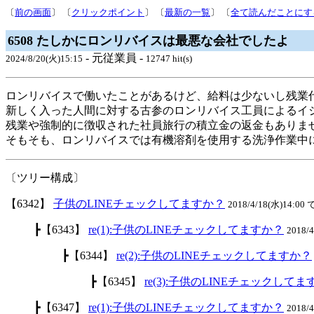
〔
前の画面
〕 〔
クリックポイント
〕 〔
最新の一覧
〕 〔
全て読んだことにす
6508 たしかにロンリバイスは最悪な会社でしたよ
- 元従業員 -
2024/8/20(火)15:15
12747 hit(s)
ロンリバイスで働いたことがあるけど、給料は少ないし残業
新しく入った人間に対する古参のロンリバイス工員によるイ
残業や強制的に徴収された社員旅行の積立金の返金もありま
そもそも、ロンリバイスでは有機溶剤を使用する洗浄作業中
〔ツリー構成〕
【6342】
子供のLINEチェックしてますか？
2018/4/18(水)14:00 
┣【6343】
re(1):子供のLINEチェックしてますか？
2018/
┣【6344】
re(2):子供のLINEチェックしてますか？
┣【6345】
re(3):子供のLINEチェックして
┣【6347】
re(1):子供のLINEチェックしてますか？
2018/