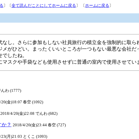
る
〕〔
全て読んだことにしてホームに戻る
〕 〔
ホームに戻る
〕
代なし。さらに参加もしない社員旅行の積立金を強制的に取ら
ジメがひどい。まったくいいところが一つもない最悪な会社だ
せでしたね。
にマスクや手袋なども使用させずに普通の室内で使用させてい
でんわ (1777)
4/20(金)18:07 春空 (1092)
2018/4/20(金)22:08 でんわ (682)
ますか？
2018/4/20(金)23:44 春空 (727)
4/23(月)21:03 とくこ (1093)