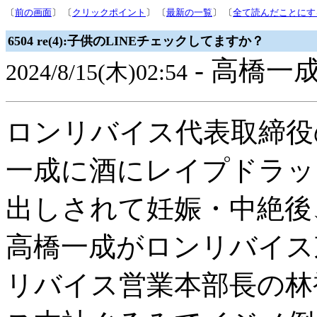
〔
前の画面
〕 〔
クリックポイント
〕 〔
最新の一覧
〕 〔
全て読んだことにす
6504 re(4):子供のLINEチェックしてますか？
- 高橋一成
2024/8/15(木)02:54
ロンリバイス代表取締役
一成に酒にレイプドラッ
出しされて妊娠・中絶後
高橋一成がロンリバイス
リバイス営業本部長の林