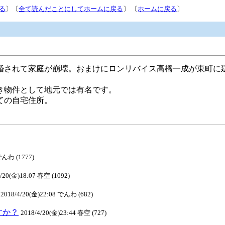
る
〕〔
全て読んだことにしてホームに戻る
〕 〔
ホームに戻る
〕
婚されて家庭が崩壊。おまけにロンリバイス高橋一成が東町に
き物件として地元では有名です。
ての自宅住所。
でんわ (1777)
4/20(金)18:07 春空 (1092)
2018/4/20(金)22:08 でんわ (682)
ますか？
2018/4/20(金)23:44 春空 (727)