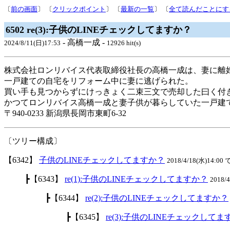
〔
前の画面
〕 〔
クリックポイント
〕 〔
最新の一覧
〕 〔
全て読んだことにす
6502 re(3):子供のLINEチェックしてますか？
- 高橋一成 -
2024/8/11(日)17:53
12926 hit(s)
株式会社ロンリバイス代表取締役社長の高橋一成は、妻に離
一戸建ての自宅をリフォーム中に妻に逃げられた。
買い手も見つからずにけっきょく二束三文で売却した曰く付
かつてロンリバイス高橋一成と妻子供が暮らしていた一戸建
〒940-0233 新潟県長岡市東町6-32
〔ツリー構成〕
【6342】
子供のLINEチェックしてますか？
2018/4/18(水)14:00 
┣【6343】
re(1):子供のLINEチェックしてますか？
2018/
┣【6344】
re(2):子供のLINEチェックしてますか？
┣【6345】
re(3):子供のLINEチェックして