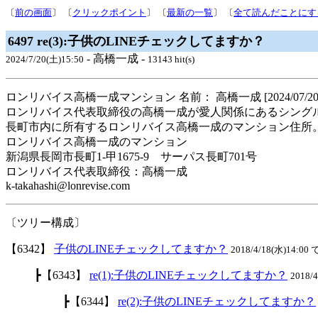
〔
前の画面
〕 〔
クリックポイント
〕 〔
最新の一覧
〕 〔
全て読んだことにす
6497 re(3):子供のLINEチェックしてますか？
- 高橋一成 -
2024/7/20(土)15:50
13143 hit(s)
ロンリバイス高橋一成マンション 名前： 高橋一成 [2024/07/20,15:43
ロンリバイス代表取締役の高橋一成が愛人関係にあるシング
長町市内に所有するロンリバイス高橋一成のマンション住所
ロンリバイス高橋一成のマンション
新潟県長岡市長町1-甲1675-9 サーパス長町701号
ロンリバイス代表取締役：高橋一成
k-takahashi@lonrevise.com
〔ツリー構成〕
【6342】
子供のLINEチェックしてますか？
2018/4/18(水)14:00 
┣【6343】
re(1):子供のLINEチェックしてますか？
2018/
┣【6344】
re(2):子供のLINEチェックしてますか？