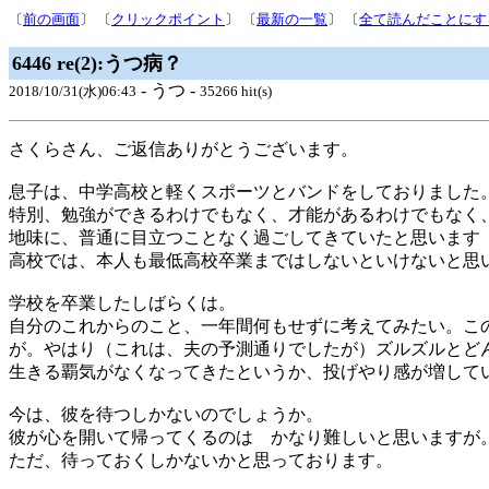
〔
前の画面
〕 〔
クリックポイント
〕 〔
最新の一覧
〕 〔
全て読んだことにす
6446 re(2):うつ病？
- うつ -
2018/10/31(水)06:43
35266 hit(s)
さくらさん、ご返信ありがとうございます。
息子は、中学高校と軽くスポーツとバンドをしておりました
特別、勉強ができるわけでもなく、才能があるわけでもなく
地味に、普通に目立つことなく過ごしてきていたと思います
高校では、本人も最低高校卒業まではしないといけないと思
学校を卒業したしばらくは。
自分のこれからのこと、一年間何もせずに考えてみたい。こ
が。やはり（これは、夫の予測通りでしたが）ズルズルとど
生きる覇気がなくなってきたというか、投げやり感が増して
今は、彼を待つしかないのでしょうか。
彼が心を開いて帰ってくるのは かなり難しいと思いますが
ただ、待っておくしかないかと思っております。