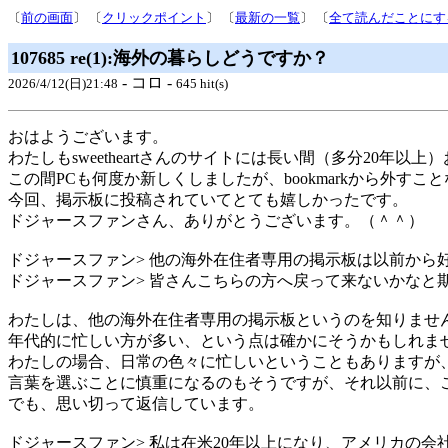
〔
前の画面
〕 〔
クリックポイント
〕 〔
最新の一覧
〕 〔
全て読んだことにす
107685 re(1):海外の暮らしどうですか？
- コロ -
2026/4/12(日)21:48
645 hit(s)
おはようございます。
わたしもsweetheartさんのサイトには長い間（多分20年以
この間PCも何度か新しくしましたが、bookmarkから外す
今回、掲示板に投稿されていてとても嬉しかったです。
ドジャースファンさん、ありがとうございます。（＾＾）
ドジャースファン> 他の海外在住者専用の掲示板は以前から
ドジャースファン> 皆さんこちらの方へ戻って来ないかなと
わたしは、他の海外在住者専用の掲示板というのを知りませ
年代的に忙しい方が多い、という点は確かにそうかもしれま
わたしの場合、日常の色々に忙しいということもありますが
言葉を選ぶことに慎重になるのもそうですが、それ以前に、
でも、思い切って返信しています。
ドジャースファン> 私は在米20年以上になり、アメリカの