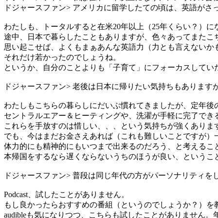
ドジャースファン> アメリカに留学したての頃は、英語がさ
わたしも、トータルすると在米20年以上（25年くらい？）に
途中、日本で暮らしたこともありますが、色々あってまたこ
思い起こせば、よくもまぁあんな英語力（力とも言えないか
それだけ若かったのでしょうね。
というか、自分のことよりも「子育て」にフォーカスしてい
ドジャースファン> 老後は日本に帰りたい気持ちもありま
わたしもこちらの暮らしにだいぶ慣れてきましたが、定年後
セントラルエアー＆ヒーティングや、洗濯が手軽に完了でき
これらを手放すのは惜しい、、、という気持ちが強くありま
でも、今はまだお金さえあれば（これも難しいことですが）
体力的にも精神的にもいつまで出来るのだろう、と考えるこ
本帰国をするなら遅くならないうちのほうが良い、というこ
ドジャースファン> 普段は同じ年代の方がパーソナリティを
Podcast、試したことがありません。
もし良かったらおすすめの番組（というのでしょうか？）を
audibleも気になりつつ、こちらも試したことがありませ