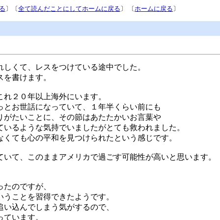
る
〕〔
全て読んだことにしてホームに戻る
〕 〔
ホームに戻る
〕
れしくて、レスをつけている途中でした。
スを書けます。
これ２０年以上海外にいます。
っとお世話になっていて、１年半くらい前にも
りがたいことに、その節はあたたかいお言葉や
ているような気持でいましたがとても救われました。
なくても心の平和を見つけられたという感じです。
ていて、このままアメリカで過ごす可能性が高いと思います。
ったのですが、
いうことを習得できたようです。
追い込んでしまう気がするので、
っています。