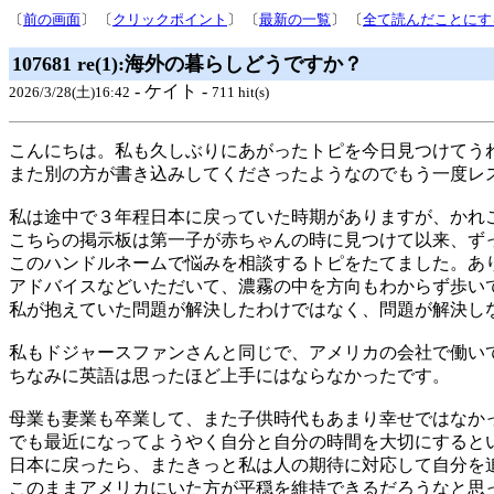
〔
前の画面
〕 〔
クリックポイント
〕 〔
最新の一覧
〕 〔
全て読んだことにす
107681 re(1):海外の暮らしどうですか？
- ケイト -
2026/3/28(土)16:42
711 hit(s)
こんにちは。私も久しぶりにあがったトピを今日見つけてう
また別の方が書き込みしてくださったようなのでもう一度レ
私は途中で３年程日本に戻っていた時期がありますが、かれ
こちらの掲示板は第一子が赤ちゃんの時に見つけて以来、ず
このハンドルネームで悩みを相談するトピをたてました。あ
アドバイスなどいただいて、濃霧の中を方向もわからず歩い
私が抱えていた問題が解決したわけではなく、問題が解決し
私もドジャースファンさんと同じで、アメリカの会社で働い
ちなみに英語は思ったほど上手にはならなかったです。
母業も妻業も卒業して、また子供時代もあまり幸せではなか
でも最近になってようやく自分と自分の時間を大切にすると
日本に戻ったら、またきっと私は人の期待に対応して自分を
このままアメリカにいた方が平穏を維持できるだろうなと思