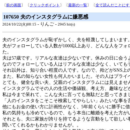
〔
前の画面
〕 〔
クリックポイント
〕 〔
最新の一覧
〕 〔
全て読んだことにす
107650 夫のインスタグラムに嫌悪感
- りんご -
2024/10/22(火)08:15
2945 hit(s)
夫のインスタグラムが恥ずかしく、夫を軽蔑してしまいます
夫がフォローしている人数が1000以上あり、どんな人をフ
た。
夫は57歳です。リアルな友達は少ないです。休みの日に会う
なのでフォローしている人はリアルな友達は少なく、いても
それ以外は、知り合い程度の人です。なので、殆どがSNS上
また、私の知らない女性も何人かいました。その人はプライ
とても、健全な良い夫、父親のインスタグラムには見えませ
インスタグラムでその人の生活や価値観、考え方、趣味など
私は今まで呆れて、こんな夫に言っても無駄だと思ってきま
「人のインスタをこそこそ検索してやらしい」みたいな事を
他にもお金の使い方に計画性がなく、5年前くらいに勝手に
私の気持ちも冷めているので、もう本当に離婚を考えた方が
それとも、夫に家族が誇りを持てるような言動をして欲しい
聞いてくれるかもわかりませんが。。