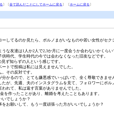
る
〕〔
全て読んだことにしてホームに戻る
〕 〔
ホームに戻る
〕
。
ォローしてるのか見たら、ポルノまがいなものや若い女性がセ
ような友達は1人か2人で2,3か月に一度会うか会わないかくら
子供時代、学生時代の今では会わなくなった旧友などです。
の見ず知らずの人という感じです。
ベートで投稿は私には見えませんでした。
ん。その反対です。
が分かるので、とても嫌悪感でいっぱいで、全く尊敬できませ
したが、先週、夫のインスタグラムを見て、フォロワーにポル
言われて、私は返す言葉がありませんでした。
借金を作ったことがあり、離婚を考えたこともあります。
いいでしょうか？
事をお願いして、もう一度頑張った方がいいでしょうか？