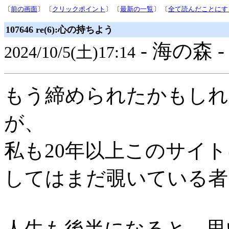
〔
前の画面
〕 〔
クリックポイント
〕 〔
最新の一覧
〕 〔
全て読んだことにす
107646 re(6):心の持ちよう
- 海の森 
2024/10/5(土)17:14
もう締められたかもしれ
が、
私も20年以上このサイ
してはまだ覗いている者
人生も後半になると 思