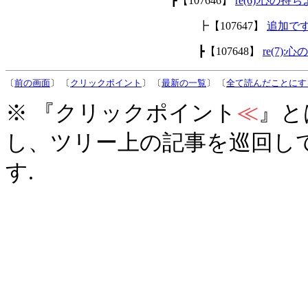
┣【107646】
re(6):心の持
┣【107647】
追加で
┣【107648】
re(7):
〔
前の画面
〕 〔
クリックポイント
〕 〔
最新の一覧
〕 〔
全て読んだことにす
※ 『クリックポイント
≪
』と
し、ツリー上の記事を巡回し
す.