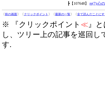
┣【107648】
re(7):
〔
前の画面
〕 〔
クリックポイント
〕 〔
最新の一覧
〕 〔
全て読んだことにす
※ 『クリックポイント
≪
』と
し、ツリー上の記事を巡回し
す.