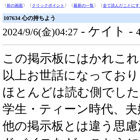
〔
前の画面
〕 〔
クリックポイント
〕 〔
最新の一覧
〕 〔
全て読んだことにす
107634 心の持ちよう
- ケイト -
2024/9/6(金)04:27
4
この掲示板にはかれこれ
以上お世話になっており
ほとんどは読む側でした
学生・ティーン時代、夫
他の掲示板とは違う思慮