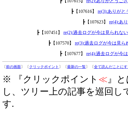
┣【107615】
re(2):ありがとう
┣【107616】
re(3):あり
┣【107623】
re(4)
┣【107451】
re(2):過去ログが今は見られ
┣【107570】
re(3):過去ログが今は
┣【107677】
re(4):過去ログ
〔
前の画面
〕 〔
クリックポイント
〕 〔
最新の一覧
〕 〔
全て読んだことにす
※ 『クリックポイント
≪
』と
し、ツリー上の記事を巡回し
す.