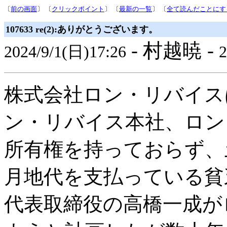
〔
前の画面
〕 〔
クリックポイント
〕 〔
最新の一覧
〕 〔
全て読んだことにす
107633 re(2):ありがとうございます。
- 村越暁 -
2024/9/1(日)17:26
2
株式会社ロン・リバイス
ン・リバイス本社、ロン
所有権を持っておらず、
月地代を支払っている貧
代表取締役の高橋一成が