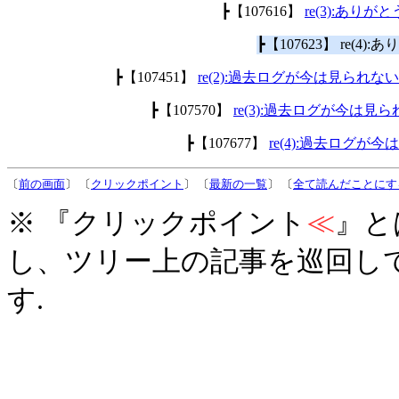
┣【107616】
re(3):あり
┣【107623】 re(4
┣【107451】
re(2):過去ログが今は見られ
┣【107570】
re(3):過去ログが今は
┣【107677】
re(4):過去ログ
〔
前の画面
〕 〔
クリックポイント
〕 〔
最新の一覧
〕 〔
全て読んだことにす
※ 『クリックポイント
≪
』と
し、ツリー上の記事を巡回し
す.