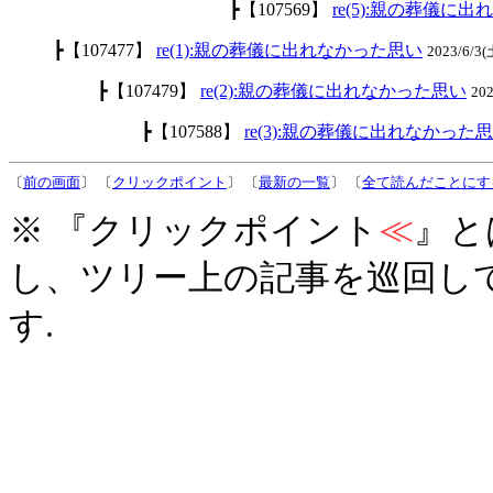
┣【107569】
re(5):親の葬儀に
┣【107477】
re(1):親の葬儀に出れなかった思い
2023/6/3(
┣【107479】
re(2):親の葬儀に出れなかった思い
20
┣【107588】
re(3):親の葬儀に出れなかった
〔
前の画面
〕 〔
クリックポイント
〕 〔
最新の一覧
〕 〔
全て読んだことにす
※ 『クリックポイント
≪
』と
し、ツリー上の記事を巡回し
す.