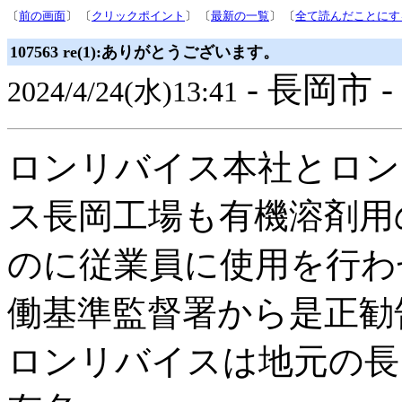
〔
前の画面
〕 〔
クリックポイント
〕 〔
最新の一覧
〕 〔
全て読んだことにす
107563 re(1):ありがとうございます。
- 長岡市 -
2024/4/24(水)13:41
ロンリバイス本社とロン
ス長岡工場も有機溶剤用
のに従業員に使用を行わ
働基準監督署から是正勧
ロンリバイスは地元の長